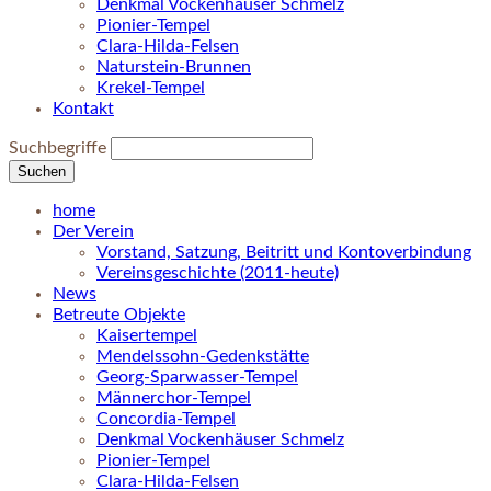
Denkmal Vockenhäuser Schmelz
Pionier-Tempel
Clara-Hilda-Felsen
Naturstein-Brunnen
Krekel-Tempel
Kontakt
Suchbegriffe
Suchen
home
Der Verein
Vorstand, Satzung, Beitritt und Kontoverbindung
Vereinsgeschichte (2011-heute)
News
Betreute Objekte
Kaisertempel
Mendelssohn-Gedenkstätte
Georg-Sparwasser-Tempel
Männerchor-Tempel
Concordia-Tempel
Denkmal Vockenhäuser Schmelz
Pionier-Tempel
Clara-Hilda-Felsen