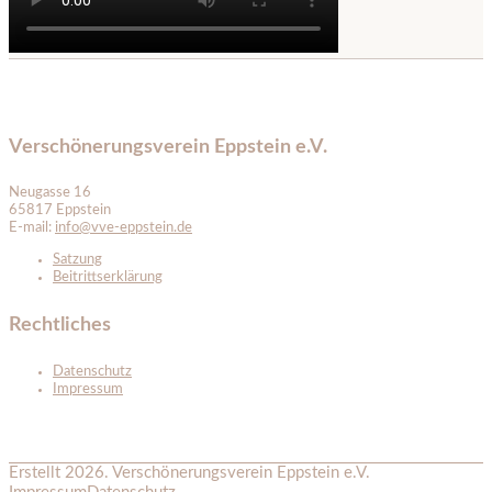
Verschönerungsverein Eppstein e.V.
Neugasse 16
65817 Eppstein
E-mail:
info@vve-eppstein.de
Satzung
Beitrittserklärung
Rechtliches
Datenschutz
Impressum
Erstellt 2026. Verschönerungsverein Eppstein e.V.